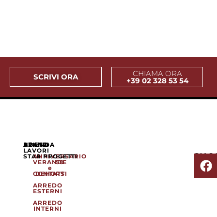
CHIAMA ORA
SCRIVI ORA
+39 02 328 53 54
AZIENDA
NOSTRI
BRAND
LAVORI
SHO
STAR PROGETTI
ANNIVERSARIO
VERANDE
50
e
CONTATTI
DEHORS
ARREDO
ESTERNI
ARREDO
INTERNI