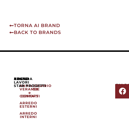
TORNA AI BRAND
BACK TO BRANDS
AZIENDA
NOSTRI
BRAND
LAVORI
SHO
STAR PROGETTI
ANNIVERSARIO
VERANDE
50
e
CONTATTI
DEHORS
ARREDO
ESTERNI
ARREDO
INTERNI