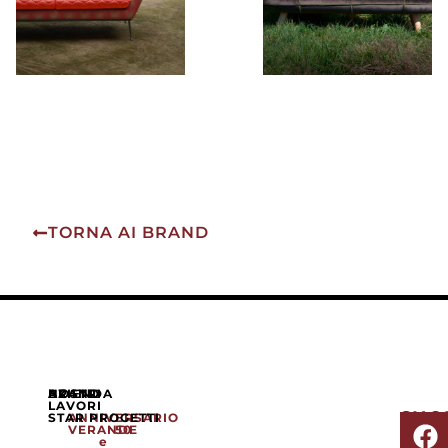
TORNA AI BRAND
AZIENDA
NOSTRI
BRAND
LAVORI
SHO
STAR PROGETTI
ANNIVERSARIO
VERANDE
50
e